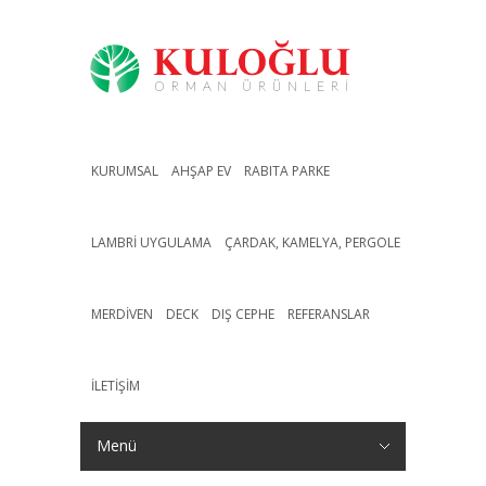
KURUMSAL
AHŞAP EV
RABITA PARKE
LAMBRI UYGULAMA
ÇARDAK, KAMELYA, PERGOLE
MERDIVEN
DECK
DIŞ CEPHE
REFERANSLAR
İLETIŞIM
Menü
Menüyü Gizle
Kurumsal
Ahşap Ev
Rabıta Parke
Lambri Uygulama
Çardak, Kamelya, Pergole
Merdiven
Deck
Dış Cephe
Referanslar
İletişim