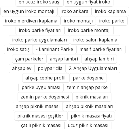
en ucuz iroko satışı
en uygun fiyat iroko
en uygun iroko montajı
iroko ankara
iroko kaplama
iroko merdiven kaplama
iroko montajı
iroko parke
iroko parke fiyatları
iroko parke montajı
iroko parke uygulamaları
iroko salon kaplama
iroko satış
- Laminant Parke
masif parke fiyatları
çam parkeler
ahşap lambri
ahşap lambiri
ahşap ev
polypar cila
2. Ahşap Uygulamaları
ahşap cephe profili
parke döşeme
parke uygulaması
zemin ahşap parke
zemin parke döşemesi
piknik masaları
ahşap piknik masası
ahşap piknik masaları
piknik masası çeşitleri
piknik masası fiyatı
çatılı piknik masası
ucuz piknik masası