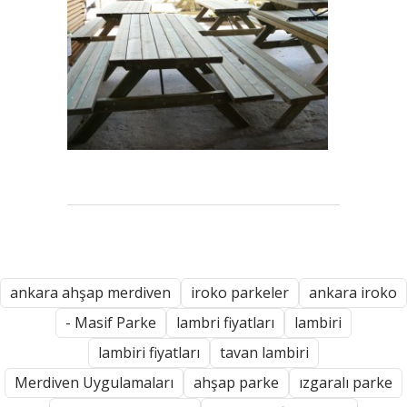
ankara ahşap merdiven
iroko parkeler
ankara iroko
- Masif Parke
lambri fiyatları
lambiri
lambiri fiyatları
tavan lambiri
Merdiven Uygulamaları
ahşap parke
ızgaralı parke