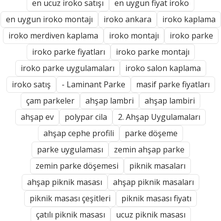
en ucuz iroko satışı
en uygun fiyat iroko
en uygun iroko montajı
iroko ankara
iroko kaplama
iroko merdiven kaplama
iroko montajı
iroko parke
iroko parke fiyatları
iroko parke montajı
iroko parke uygulamaları
iroko salon kaplama
iroko satış
- Laminant Parke
masif parke fiyatları
çam parkeler
ahşap lambri
ahşap lambiri
ahşap ev
polypar cila
2. Ahşap Uygulamaları
ahşap cephe profili
parke döşeme
parke uygulaması
zemin ahşap parke
zemin parke döşemesi
piknik masaları
ahşap piknik masası
ahşap piknik masaları
piknik masası çeşitleri
piknik masası fiyatı
çatılı piknik masası
ucuz piknik masası