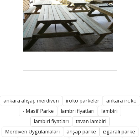
ankara ahşap merdiven
iroko parkeler
ankara iroko
- Masif Parke
lambri fiyatları
lambiri
lambiri fiyatları
tavan lambiri
Merdiven Uygulamaları
ahşap parke
ızgaralı parke