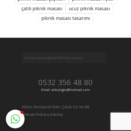
çatılı piknik masası
ucuz piknik masası
piknik masası tasarımı
0532 356 48 80
Email: ahkuloglu@hotmail.com
Adres:
Bostancık Mah. Çatak Cd. No:88
Mamak/Ankara (Harita)