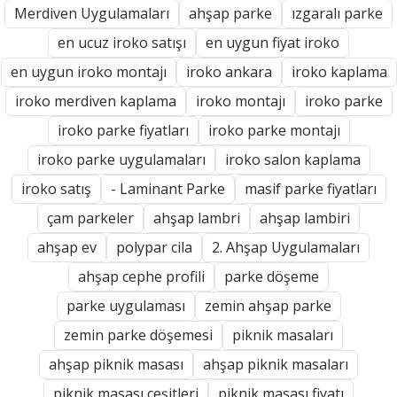
Merdiven Uygulamaları
ahşap parke
ızgaralı parke
en ucuz iroko satışı
en uygun fiyat iroko
en uygun iroko montajı
iroko ankara
iroko kaplama
iroko merdiven kaplama
iroko montajı
iroko parke
iroko parke fiyatları
iroko parke montajı
iroko parke uygulamaları
iroko salon kaplama
iroko satış
- Laminant Parke
masif parke fiyatları
çam parkeler
ahşap lambri
ahşap lambiri
ahşap ev
polypar cila
2. Ahşap Uygulamaları
ahşap cephe profili
parke döşeme
parke uygulaması
zemin ahşap parke
zemin parke döşemesi
piknik masaları
ahşap piknik masası
ahşap piknik masaları
piknik masası çeşitleri
piknik masası fiyatı