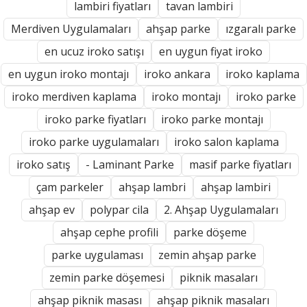
lambiri fiyatları
tavan lambiri
Merdiven Uygulamaları
ahşap parke
ızgaralı parke
en ucuz iroko satışı
en uygun fiyat iroko
en uygun iroko montajı
iroko ankara
iroko kaplama
iroko merdiven kaplama
iroko montajı
iroko parke
iroko parke fiyatları
iroko parke montajı
iroko parke uygulamaları
iroko salon kaplama
iroko satış
- Laminant Parke
masif parke fiyatları
çam parkeler
ahşap lambri
ahşap lambiri
ahşap ev
polypar cila
2. Ahşap Uygulamaları
ahşap cephe profili
parke döşeme
parke uygulaması
zemin ahşap parke
zemin parke döşemesi
piknik masaları
ahşap piknik masası
ahşap piknik masaları