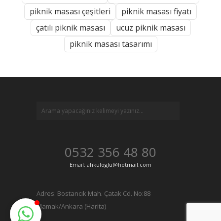
piknik masası çeşitleri
piknik masası fiyatı
çatılı piknik masası
ucuz piknik masası
piknik masası tasarımı
0532 356 48 80
Email: ahkuloglu@hotmail.com
Adres:
Bostancık Mah. Çatak Cd. No:88
Mamak/Ankara (Harita)