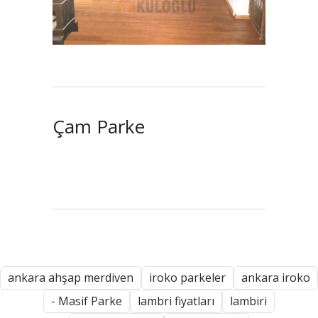
Çam Parke
ankara ahşap merdiven
iroko parkeler
ankara iroko
- Masif Parke
lambri fiyatları
lambiri