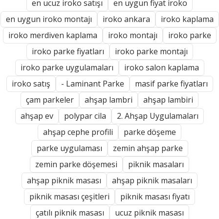
en ucuz iroko satışı
en uygun fiyat iroko
en uygun iroko montajı
iroko ankara
iroko kaplama
iroko merdiven kaplama
iroko montajı
iroko parke
iroko parke fiyatları
iroko parke montajı
iroko parke uygulamaları
iroko salon kaplama
iroko satış
- Laminant Parke
masif parke fiyatları
çam parkeler
ahşap lambri
ahşap lambiri
ahşap ev
polypar cila
2. Ahşap Uygulamaları
ahşap cephe profili
parke döşeme
parke uygulaması
zemin ahşap parke
zemin parke döşemesi
piknik masaları
ahşap piknik masası
ahşap piknik masaları
piknik masası çeşitleri
piknik masası fiyatı
çatılı piknik masası
ucuz piknik masası