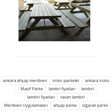
ankara ahşap merdiven
iroko parkeler
ankara iroko
- Masif Parke
lambri fiyatları
lambiri
lambiri fiyatları
tavan lambiri
Merdiven Uygulamaları
ahşap parke
ızgaralı parke