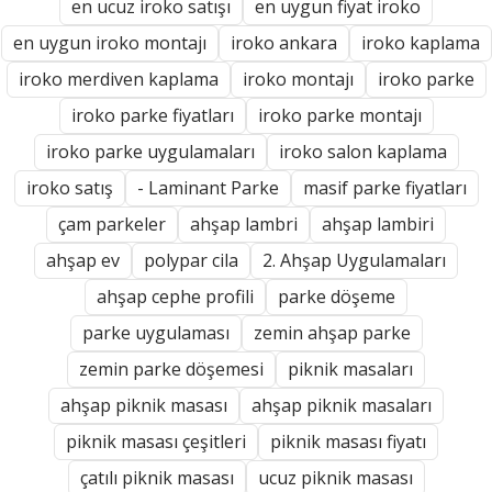
en ucuz iroko satışı
en uygun fiyat iroko
en uygun iroko montajı
iroko ankara
iroko kaplama
iroko merdiven kaplama
iroko montajı
iroko parke
iroko parke fiyatları
iroko parke montajı
iroko parke uygulamaları
iroko salon kaplama
iroko satış
- Laminant Parke
masif parke fiyatları
çam parkeler
ahşap lambri
ahşap lambiri
ahşap ev
polypar cila
2. Ahşap Uygulamaları
ahşap cephe profili
parke döşeme
parke uygulaması
zemin ahşap parke
zemin parke döşemesi
piknik masaları
ahşap piknik masası
ahşap piknik masaları
piknik masası çeşitleri
piknik masası fiyatı
çatılı piknik masası
ucuz piknik masası