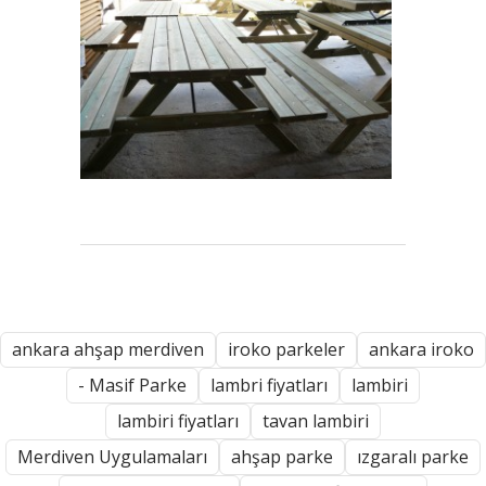
ankara ahşap merdiven
iroko parkeler
ankara iroko
- Masif Parke
lambri fiyatları
lambiri
lambiri fiyatları
tavan lambiri
Merdiven Uygulamaları
ahşap parke
ızgaralı parke