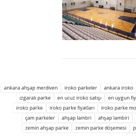
ankara ahşap merdiven
iroko parkeler
ankara iroko
ızgaralı parke
en ucuz iroko satışı
en uygun fiy
iroko parke
iroko parke fiyatları
iroko parke mo
çam parkeler
ahşap lambri
ahşap lambiri
zemin ahşap parke
zemin parke döşemesi
p