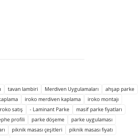
ı
tavan lambiri
Merdiven Uygulamaları
ahşap parke
kaplama
iroko merdiven kaplama
iroko montajı
iroko satış
- Laminant Parke
masif parke fiyatları
phe profili
parke döşeme
parke uygulaması
rı
piknik masası çeşitleri
piknik masası fiyatı