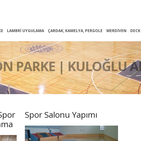
KE
LAMBRI UYGULAMA
ÇARDAK, KAMELYA, PERGOLE
MERDIVEN
DECK
ON PARKE | KULOĞLU A
Spor
Spor Salonu Yapımı
lama