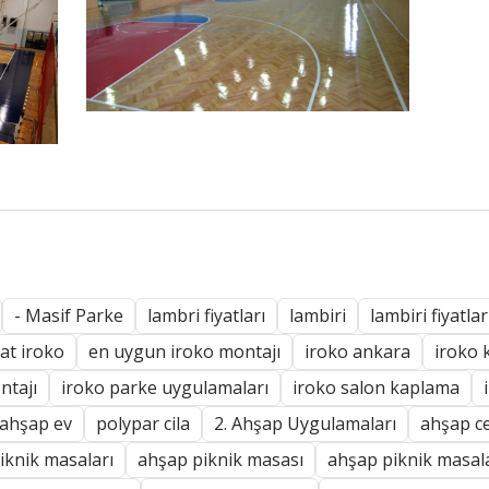
- Masif Parke
lambri fiyatları
lambiri
lambiri fiyatlar
at iroko
en uygun iroko montajı
iroko ankara
iroko 
ntajı
iroko parke uygulamaları
iroko salon kaplama
ahşap ev
polypar cila
2. Ahşap Uygulamaları
ahşap ce
iknik masaları
ahşap piknik masası
ahşap piknik masala