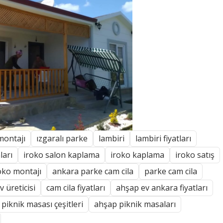
montajı
ızgaralı parke
lambiri
lambiri fiyatları
ları
iroko salon kaplama
iroko kaplama
iroko satış
oko montajı
ankara parke cam cila
parke cam cila
 üreticisi
cam cila fiyatları
ahşap ev ankara fiyatları
piknik masası çeşitleri
ahşap piknik masaları