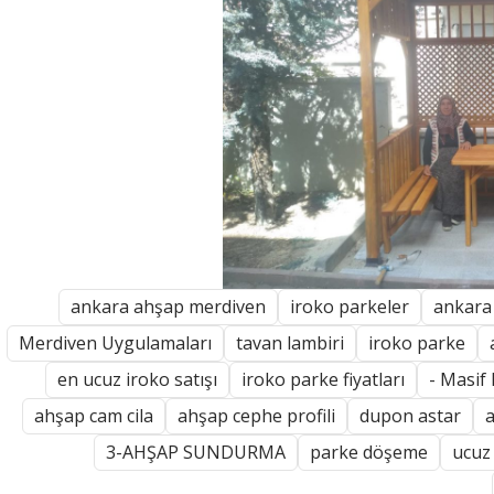
ankara ahşap merdiven
iroko parkeler
ankara
Merdiven Uygulamaları
tavan lambiri
iroko parke
en ucuz iroko satışı
iroko parke fiyatları
- Masif
ahşap cam cila
ahşap cephe profili
dupon astar
a
3-AHŞAP SUNDURMA
parke döşeme
ucuz