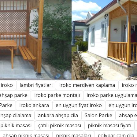
 iroko
lambri fiyatları
iroko merdiven kaplama
iroko 
ahşap parke
iroko parke montajı
iroko parke uygulama
 Parke
iroko ankara
en uygun fiyat iroko
en uygun ir
hşap cilalama
ankara ahşap cila
Salon Parke
ahşap ev
 piknik masası
çatılı piknik masası
piknik masası fiyatı
ahşap piknik masası
piknik masaları
polypar cam cila